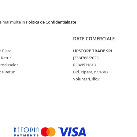
la mai multe in
Politica de Confidentialitate
DATE COMERCIALE
 Plata
UPSTORE TRADE SRL
e Retur
J23/4768/2023
Produselor
RO48531813
de Retur
Bld. Pipera, nr.1/VB
Voluntari, Ilfov