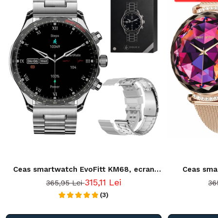
Ceas smartwatch EvoFitt KM68, ecran
Ceas sma
AMOLED, Apeluri si mesaje bluetooth,
EvoFitt7, A
315,11 Lei
365,95 Lei
36
Functii monitorizare Ritm cardiac, Somn,
Functii moni
Nivel oxigen, Tensiune si Calorii, Asistent
(3)
Nivel oxigen,
vocal, IP68, compatibil iOS si Android
vocal, IP67