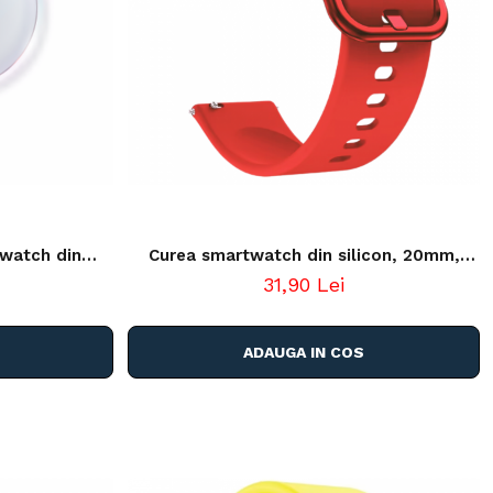
twatch din
Curea smartwatch din silicon, 20mm,
rgini curbate,
sistem Quick release, rosu
31,90 Lei
ADAUGA IN COS