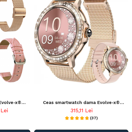
Evolve-x®
Ceas smartwatch dama Evolve-x®
 Notificari
EvoWatch 9 cu Apeluri si mesaje
 Lei
315,11 Lei
 Sanatate
bluetooth, Monitorizare sanatate si
Asistent vocal, 2 bratari incluse
(37)