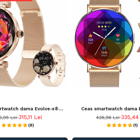
rtwatch dama Evolve-x®
Ceas smartwatch dama 
peluri si mesaje bluetooth,
EvoWatch10 PRO, Apeluri si
315,11 Lei
335,44
5,95 Lei
426,96 Lei
torizare Ritm cardiac, Somn,
bluetooth, Monitorizare
 Tensiune si Calorii, Asistent
(8)
(1)
, compatibil iOS si Android