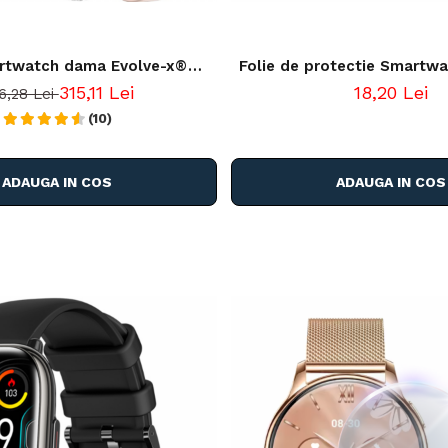
rtwatch dama Evolve-x®
Folie de protectie Smartwa
 9 cu Apeluri si mesaje
34mm, display rotund, tr
315,11 Lei
18,20 Lei
6,28 Lei
 Monitorizare sanatate si
 vocal, 2 bratari incluse
(10)
ADAUGA IN COS
ADAUGA IN COS