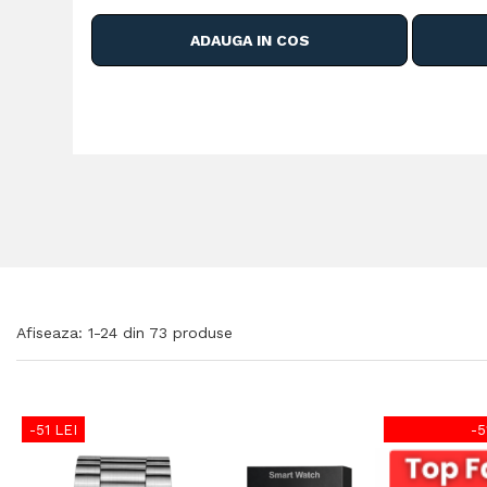
ADAUGA IN COS
Afiseaza:
1-
24
din
73
produse
-51 LEI
-5