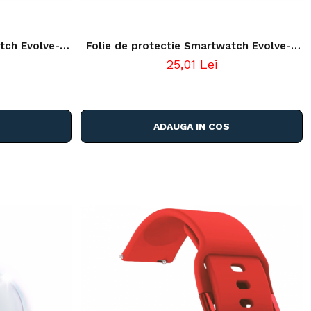
tch Evolve-x
Folie de protectie Smartwatch Evolve-x
ansparenta
37mm, display rotund, transparenta
25,01 Lei
ADAUGA IN COS