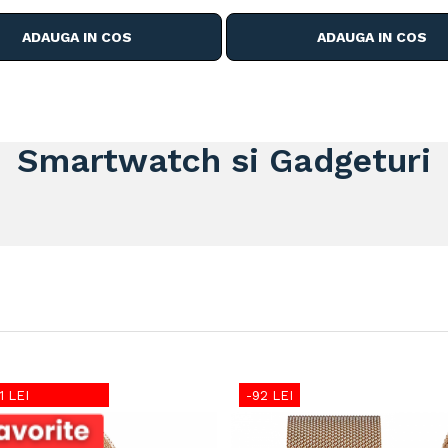
compatibil iOS si Andr
ADAUGA IN COS
ADAUGA IN COS
Smartwatch si Gadgeturi
1 LEI
-92 LEI