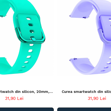
twatch din silicon, 20mm,
Curea smartwatch din sil
ck release, verde turcoaz
sistem Quick release
31,90 Lei
31,90 Lei