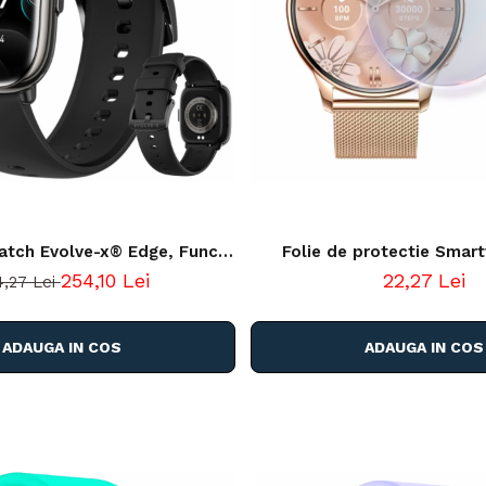
tch Evolve-x® Edge, Functii
Folie de protectie Smar
Display AMOLED 1.75 inch,
silicon, pentru display cu ma
254,10 Lei
22,27 Lei
4,27 Lei
 Puls si Tensiune Arteriala,
38 mm
2, Notificari Apeluri/Social
i si mesaje bluetooth, IP68,
ADAUGA IN COS
ADAUGA IN COS
B