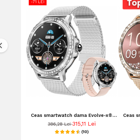
-71 LEI
Ceas smartwatch dama Evolve-x®
Ceas s
EvoWatch 9 cu Apeluri si mesaje
EvoWa
315,11 Lei
386,28 Lei
bluetooth, Monitorizare sanatate si
bluetoo
Asistent vocal, 2 bratari incluse
(10)
Asist