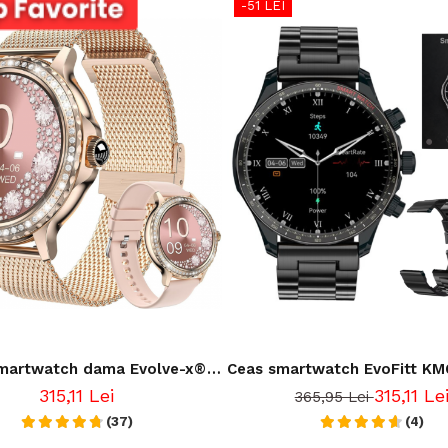
-51 LEI
martwatch dama Evolve-x®
Ceas smartwatch EvoFitt KM
tch 9 cu Apeluri si mesaje
AMOLED, Apeluri si mesaje b
315,11 Lei
315,11 Le
365,95 Lei
th, Monitorizare sanatate si
Functii monitorizare Ritm c
ent vocal, 2 bratari incluse
(37)
Somn, Nivel oxigen, Tensi
(4)
Calorii, Asistent vocal, 