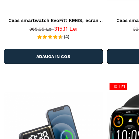
Ceas smartwatch EvoFitt KM68, ecran
Ceas sma
AMOLED, Apeluri si mesaje bluetooth,
EvoWatch
315,11 Lei
365,95 Lei
38
Functii monitorizare Ritm cardiac, Somn,
bluetooth,
Nivel oxigen, Tensiune si Calorii, Asistent
(4)
Asistent
vocal, IP68, compatibil iOS si Android
ADAUGA IN COS
-10 LEI