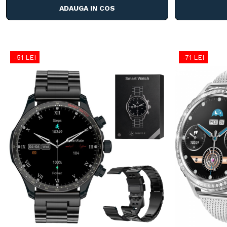
ADAUGA IN COS
-51 LEI
-71 LEI