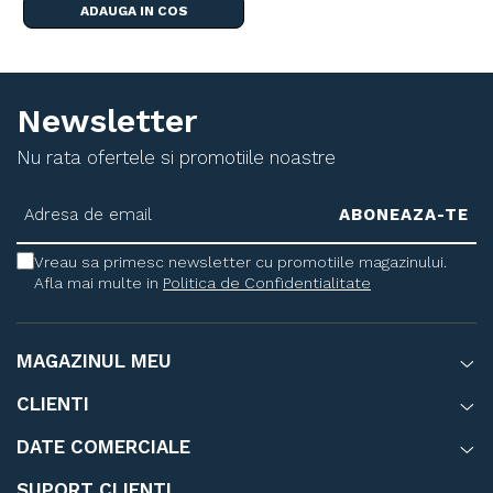
ADAUGA IN COS
Telecomanda Bluetooth:
 Telecomanda multifunctionala 
detasabila, care iti permite controlul de la distanta, fara a fi 
Newsletter
necesara o aplicatie.
Nu rata ofertele si promotiile noastre
Vreau sa primesc newsletter cu promotiile magazinului.
Afla mai multe in
Politica de Confidentialitate
MAGAZINUL MEU
CLIENTI
Design stabil si versatil:
DATE COMERCIALE
Structura robusta:
 Picioare stabile cu 4 suporturi pentru o 
fixare sigura pe orice suprafata.
SUPORT CLIENTI