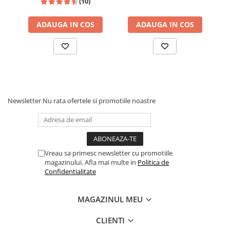
(10)
2 bratari incluse
2 bratari incluse
ADAUGA IN COS
ADAUGA IN COS
Newsletter
Nu rata ofertele si promotiile noastre
Vreau sa primesc newsletter cu promotiile
magazinului. Afla mai multe in
Politica de
Confidentialitate
MAGAZINUL MEU
CLIENTI