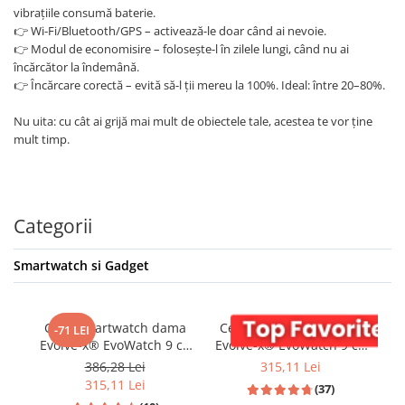
vibrațiile consumă baterie.
👉 Wi-Fi/Bluetooth/GPS – activează-le doar când ai nevoie.
👉 Modul de economisire – folosește-l în zilele lungi, când nu ai
încărcător la îndemână.
👉 Încărcare corectă – evită să-l ții mereu la 100%. Ideal: între 20–80%.
Nu uita: cu cât ai grijă mai mult de obiectele tale, acestea te vor ține
mult timp.
Categorii
Smartwatch si Gadget
Ceas smartwatch dama
Ceas smartwatch dama
-71 LEI
Evolve-x® EvoWatch 9 cu
Evolve-x® EvoWatch 9 cu
Apeluri si mesaje
Apeluri si mesaje
3
386,28 Lei
315,11 Lei
bluetooth, Monitorizare
bluetooth, Monitorizare
315,11 Lei
(37)
sanatate si Asistent vocal,
sanatate si Asistent vocal,