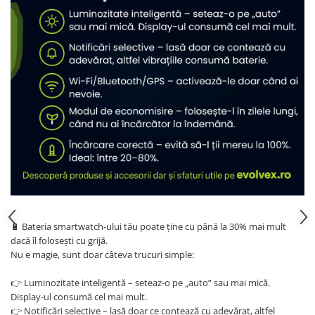
🔋 Bateria smartwatch-ului tău poate ține cu până la 30% mai mult
dacă îl folosești cu grijă.
Nu e magie, sunt doar câteva trucuri simple:
👉 Luminozitate inteligentă – seteaz-o pe „auto” sau mai mică.
Display-ul consumă cel mai mult.
👉 Notificări selective – lasă doar ce contează cu adevărat, altfel