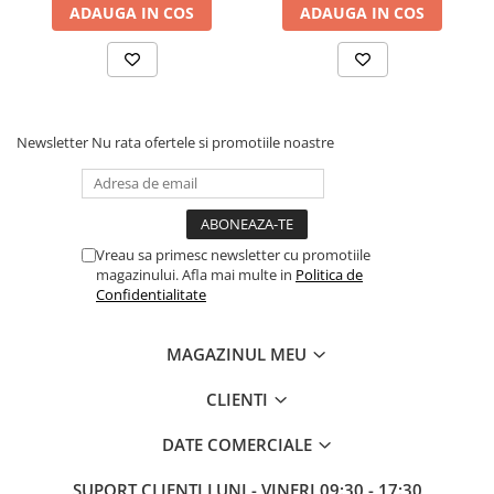
Alarma, Aplicatie
ADAUGA IN COS
Comunicare bidirectionala,
ADAUGA IN COS
compatibila iOS s
Alarma, Aplicatie
Newsletter
Nu rata ofertele si promotiile noastre
Vreau sa primesc newsletter cu promotiile
magazinului. Afla mai multe in
Politica de
Confidentialitate
MAGAZINUL MEU
CLIENTI
DATE COMERCIALE
SUPORT CLIENTI
LUNI - VINERI 09:30 - 17:30