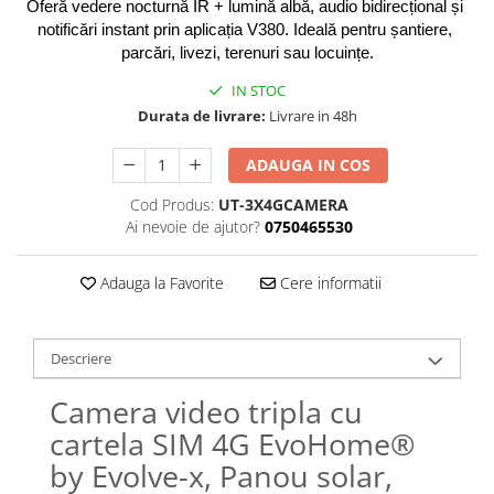
Oferă vedere nocturnă IR + lumină albă, audio bidirecțional și 
notificări instant prin aplicația V380. Ideală pentru șantiere, 
parcări, livezi, terenuri sau locuințe.
IN STOC
Durata de livrare:
Livrare in 48h
ADAUGA IN COS
Cod Produs:
UT-3X4GCAMERA
Ai nevoie de ajutor?
0750465530
Adauga la Favorite
Cere informatii
Descriere
Camera video tripla cu
cartela SIM 4G EvoHome®
by Evolve-x, Panou solar,