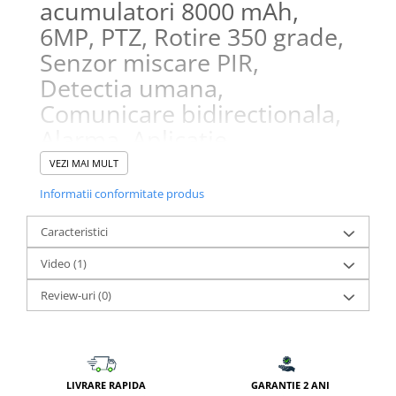
acumulatori 8000 mAh,
6MP, PTZ, Rotire 350 grade,
Senzor miscare PIR,
Detectia umana,
Comunicare bidirectionala,
Alarma, Aplicatie
compatibila iOS si Android
,
VEZI MAI MULT
exterior sau interior
Informatii conformitate produs
Caracteristici
Avantaje principale
Video
(1)
Review-uri
(0)
Conectivitate 
4G
 – funcționează fără internet Wi-Fi
Panou solar
 + baterie 8000 mAh, autonomie extinsă
Poate fi alimentată și 
direct la priză
Rezoluție 6MP
 pentru imagini clare, zi și noapte
Vedere nocturnă IR + lumină albă
 pentru culori reale
LIVRARE RAPIDA
GARANTIE 2 ANI