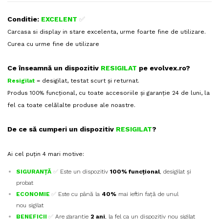
Conditie:
EXCELENT
✅
Carcasa si display in stare excelenta, urme foarte fine de utilizare.
Curea cu urme fine de utilizare
Ce înseamnă un dispozitiv
RESIGILAT
pe evolvex.ro?
Resigilat
= desigilat, testat scurt și returnat.
Produs 100% funcțional, cu toate accesoriile și garanție 24 de luni, la
fel ca toate celălalte produse ale noastre.
De ce să cumperi un dispozitiv
RESIGILAT
?
Ai cel puțin 4 mari motive:
SIGURANȚĂ
✅
Este un dispozitiv
100%
funcțional
, desigilat și
probat
ECONOMIE
✅
Este cu până la
4
0
%
mai ieftin față de unul
nou sigilat
BENEFICII
✅
Are garanție
2 ani
, la fel ca un dispozitiv nou sigilat