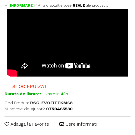
INFORMARE
✅
Ai la dispoziție poze
REALE
ale produsului
STOC EPUIZAT
Durata de livrare:
Livrare in 48h
Cod Produs:
RSG-EVOFITTKM68
Ai nevoie de ajutor?
0750465530
Adauga la Favorite
Cere informatii