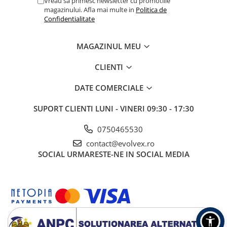
Vreau sa primesc newsletter cu promotiile
Apeluri Bluetooth direct
magazinului. Afla mai multe in
Politica de
de pe ceas
Confidentialitate
EvoWatch 7S iti permite sa gestionezi apelurile fara sa scoti
telefonul din buzunar.
MAGAZINUL MEU
Poti:
raspunde la apeluri
CLIENTI
initia apeluri
accesa agenda telefonului
DATE COMERCIALE
utiliza functia SOS in situatii de urgenta
SUPORT CLIENTI
LUNI - VINERI 09:30 - 17:30
0750465530
contact@evolvex.ro
SOCIAL
URMARESTE-NE IN SOCIAL MEDIA