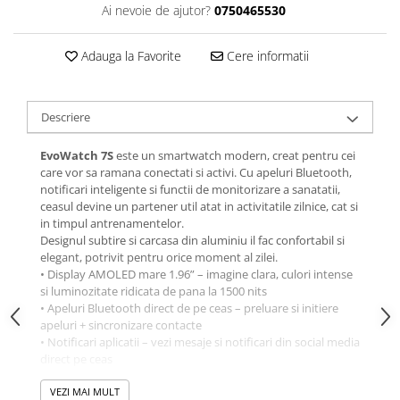
Ai nevoie de ajutor?
0750465530
Adauga la Favorite
Cere informatii
Descriere
EvoWatch 7S
este un smartwatch modern, creat pentru cei
care vor sa ramana conectati si activi. Cu apeluri Bluetooth,
notificari inteligente si functii de monitorizare a sanatatii,
ceasul devine un partener util atat in activitatile zilnice, cat si
in timpul antrenamentelor.
Designul subtire si carcasa din aluminiu il fac confortabil si
elegant, potrivit pentru orice moment al zilei.
• Display AMOLED mare 1.96” – imagine clara, culori intense
si luminozitate ridicata de pana la 1500 nits
• Apeluri Bluetooth direct de pe ceas – preluare si initiere
apeluri + sincronizare contacte
• Notificari aplicatii – vezi mesaje si notificari din social media
direct pe ceas
• Always-On Display – ora si informatiile importante vizibile
permanent
VEZI MAI MULT