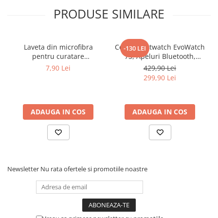
PRODUSE SIMILARE
Laveta din microfibra
Ceas Smartwatch EvoWatch
-130 LEI
pentru curatare
7S, Apeluri Bluetooth,
Smartwatch Evolve-x
Monitorizare Sanatate,
7,90 Lei
429,90 Lei
Notificari Aplicatii,
299,90 Lei
compatibil iOS si Android
ADAUGA IN COS
ADAUGA IN COS
Newsletter
Ecranul generos iti permite sa vezi rapid informatiile
Nu rata ofertele si promotiile noastre
importante: ora, notificarile sau datele despre activitate.