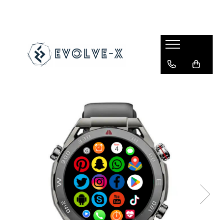
Smartwatch si Gadgeturi
Audio Hi-Fi portabile
Videoproiectoare
Camere video
Electronice Auto
Accesorii gaming & PC
Iluminat inteligent
Electrocasnice mici & Climatizare
Boxe Portabile
Ecrane proiectie
Camere video cu SIM
Navigatii Android & Carplay
Accesorii console gaming
LED Smart
Blendere & Tocatoare
Bratari smart
Casti Wireless
Videoproiectoare Smart
Carduri memorie
Adaptoare Android & Carplay
Accesorii VR Gaming
Aparate de vidat
Smartwatch dama
Camere auto DVR
Casti PC
Umidificatoare
Smartwatch barbati
Smartwatch copii
Curele silicon
Curele piele
Bratari metalice
Folii de protectie
Incarcatoare wireless