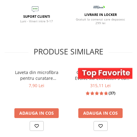
LIVRARE IN LOCKER
SUPORT CLIENTI
Gratuit la comenzi care depasesc
Luni - Vineri intre 9-17
299 lei
PRODUSE SIMILARE
Laveta din microfibra
Ceas smartwatch dama
pentru curatare
Evolve-x® EvoWatch 9 cu
Smartwatch Evolve-x
Apeluri si mesaje bluetooth,
7,90 Lei
315,11 Lei
Monitorizare sanatate si
(37)
Asistent vocal, 2 bratari
incluse
ADAUGA IN COS
ADAUGA IN COS