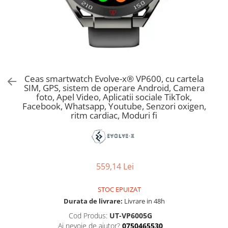
Ceas smartwatch Evolve-x® VP600, cu cartela
SIM, GPS, sistem de operare Android, Camera
foto, Apel Video, Aplicatii sociale TikTok,
Facebook, Whatsapp, Youtube, Senzori oxigen,
ritm cardiac, Moduri fi
559,14 Lei
STOC EPUIZAT
Durata de livrare:
Livrare in 48h
Cod Produs:
UT-VP6005G
Ai nevoie de ajutor?
0750465530