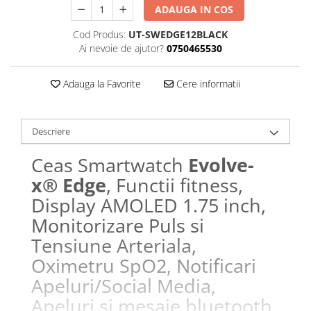
ADAUGA IN COS
Cod Produs:
UT-SWEDGE12BLACK
Ai nevoie de ajutor?
0750465530
Adauga la Favorite
Cere informatii
Descriere
Ceas Smartwatch
Evolve-
x® Edge
, Functii fitness,
Display AMOLED 1.75 inch,
Monitorizare Puls si
Tensiune Arteriala,
Oximetru SpO2, Notificari
Apeluri/Social Media,
Apeluri si mesaje bluetooth,