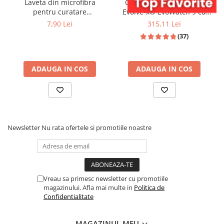
Laveta din microfibra
Ceas smartwatch dama
pentru curatare
Evolve-x® EvoWatch 9 cu
Smartwatch Evolve-x
Apeluri si mesaje bluetooth,
7,90 Lei
315,11 Lei
Monitorizare sanatate si
(37)
Asistent vocal, 2 bratari
incluse
ADAUGA IN COS
ADAUGA IN COS
Newsletter
Nu rata ofertele si promotiile noastre
Vreau sa primesc newsletter cu promotiile
magazinului. Afla mai multe in
Politica de
Confidentialitate
MAGAZINUL MEU