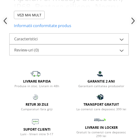
IP68, Bratara silicon, Negru
VEZI MAI MULT
Informatii conformitate produs
Caracteristici
Review-uri
(0)
LIVRARE RAPIDA
GARANTIE 2 ANI
Produse in stoc. Livram in 48h
Garantam calitatea produselor
RETUR 30 ZILE
TRANSPORT GRATUIT
Cumparaturi fara griji
La comenzi care depasesc 399 lei
LIVRARE IN LOCKER
SUPORT CLIENTI
Gratuit la comenzi care depasesc
Luni - Vineri intre 9-17
299 lei