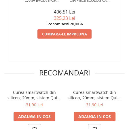
DAMA EVOLVE-X®
DIN PIELE ECOLOGICA,
EVOWATCH 9 CU APELURI
20MM, SISTEM QUICK
Monitorizarea sanatatii si a somnului sunt acum la
SI MESAJE BLUETOOTH,
RELEASE, CATARAMA
406,51 Lei
indemana ta, cu functii avansate care iti ofera date detaliate
MONITORIZARE SANATATE
METALICA, ROZ
325,23 Lei
despre ritmul cardiac, nivelul de oxigen din sange si calitatea
SI ASISTENT VOCAL, 2
Economisesti 20,00 %
somnului.
BRATARI INCLUSE
CUMPARA-LE IMPREUNA
RECOMANDARI
Curea smartwatch din
Curea smartwatch din
silicon, 20mm, sistem Quick
silicon, 20mm, sistem Quick
release, rosu
release, visiniu
31,90 Lei
31,90 Lei
ADAUGA IN COS
ADAUGA IN COS