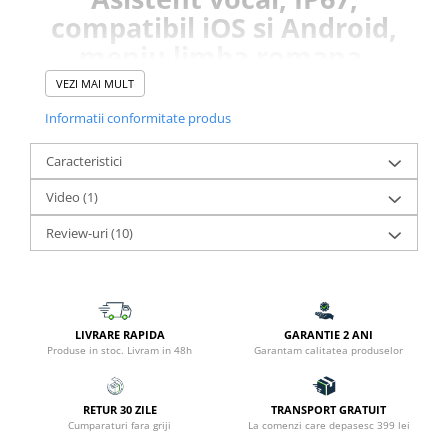
compatibil iOS si Android,
meniu limba romana,
Bratara metalica si
VEZI MAI MULT
siliconica, auriu
Informatii conformitate produs
Descopera smartwatch-ul Evolve-
x® EvoWatch9, un accesoriu
Caracteristici
elegant si util.
Video
(1)
Review-uri
(10)
LIVRARE RAPIDA
GARANTIE 2 ANI
Produse in stoc. Livram in 48h
Garantam calitatea produselor
Cu un display AMOLED vibrant de 1.3 inch acesta este
perfect pentru un stil de viata activ si conectat.
RETUR 30 ZILE
TRANSPORT GRATUIT
Cumparaturi fara griji
La comenzi care depasesc 399 lei