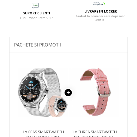
LIVRARE IN LOCKER
SUPORT CLIENTI
Gratuit la comenzi care depasesc
Luni - Vineri intre 9-17
299 lei
Ramai conectat cu notificarile pentru mesaje si retele
sociale, si nu rata niciun apel important datorita functiei de
PACHETE SI PROMOTII
apeluri Bluetooth.
1 x CEAS SMARTWATCH
1 x CUREA SMARTWATCH