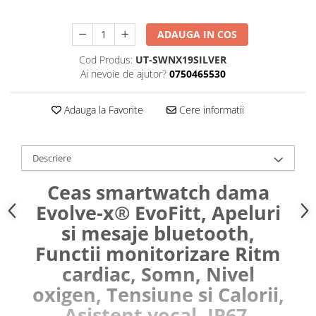
ADAUGA IN COS
Cod Produs:
UT-SWNX19SILVER
Ai nevoie de ajutor?
0750465530
Adauga la Favorite
Cere informatii
Descriere
Ceas smartwatch dama
Evolve-x® EvoFitt, Apeluri
si mesaje bluetooth,
Functii monitorizare Ritm
cardiac, Somn, Nivel
oxigen, Tensiune si Calorii,
Asistent vocal, IP67,