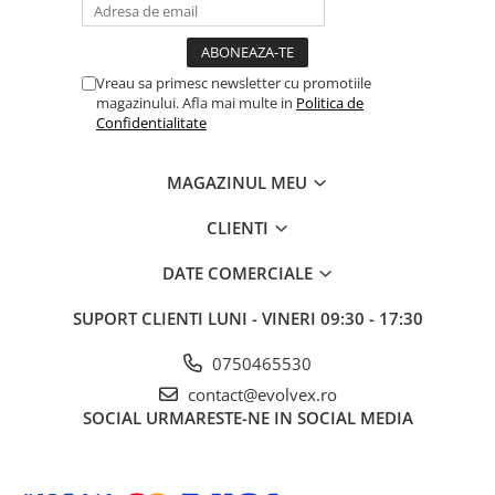
Personalizeaza-ti experienta cu optiunea de cadran
Vreau sa primesc newsletter cu promotiile
personalizabil, care reflecta stilul tau unic si pozele tale
magazinului. Afla mai multe in
Politica de
preferate pe display-ul ceasului.
Confidentialitate
MAGAZINUL MEU
CLIENTI
DATE COMERCIALE
Cu o baterie de 200 mAh, acest ceas inteligent iti ofera o
SUPORT CLIENTI
LUNI - VINERI 09:30 - 17:30
autonomie suficienta, astfel incat sa te bucuri de toate
functiile sale fara griji.
0750465530
Incarcare rapida in doar 2 ore.
contact@evolvex.ro
SOCIAL
URMARESTE-NE IN SOCIAL MEDIA