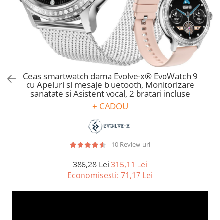
Ceas smartwatch dama Evolve-x® EvoWatch 9
cu Apeluri si mesaje bluetooth, Monitorizare
sanatate si Asistent vocal, 2 bratari incluse
+ CADOU
10 Review-uri
386,28 Lei
315,11 Lei
Economisesti:
71,17
Lei