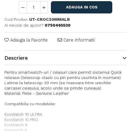
ADAUGA IN COS
Cod Produs:
UT-CROC20MMALB
Ai nevoie de ajutor?
0750465530
Adauga la Favorite
Cere informatii
Descriere
Pentru smartwatch-uri / ceasuri care permit sistemul Quick
release (telescop clasic cu pin pentru usurinta in montare)
Latime la telescop: 20 mm (se masoara intre urechile
carcasei ceasului, acolo unde se prinde cureaua)
Material: Piele - Geniune Leather
Compatibila cu modelele:
EvoWatch 10 ULTRA
EvoWatch 10 PRO
EvoWatch 9
Evowatch 5