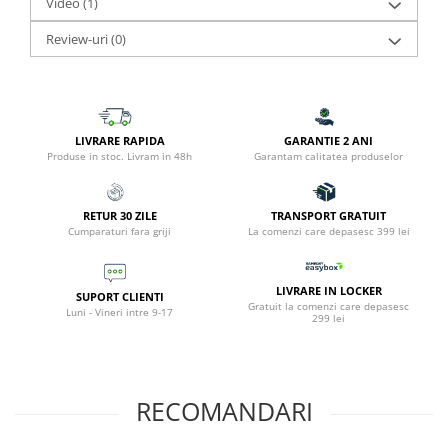
Video
(1)
Review-uri
(0)
LIVRARE RAPIDA
GARANTIE 2 ANI
Produse in stoc. Livram in 48h
Garantam calitatea produselor
RETUR 30 ZILE
TRANSPORT GRATUIT
Cumparaturi fara griji
La comenzi care depasesc 399 lei
LIVRARE IN LOCKER
SUPORT CLIENTI
Gratuit la comenzi care depasesc
Luni - Vineri intre 9-17
299 lei
RECOMANDARI