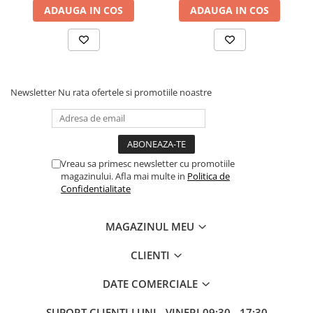
ADAUGA IN COS
ADAUGA IN COS
Newsletter
Nu rata ofertele si promotiile noastre
Vreau sa primesc newsletter cu promotiile
Răspunde la apeluri direct de la încheietură
magazinului. Afla mai multe in
Politica de
Confidentialitate
Datorită funcției Bluetooth Calling, poți prelua și efectua 
apeluri fără să scoți telefonul din buzunar. Microfonul și 
MAGAZINUL MEU
difuzorul integrate permit conversații rapide și clare, iar 
sincronizarea contactelor și tastatura numerică îți oferă 
CLIENTI
acces rapid la persoanele importante.
DATE COMERCIALE
SUPORT CLIENTI
LUNI - VINERI 09:30 - 17:30