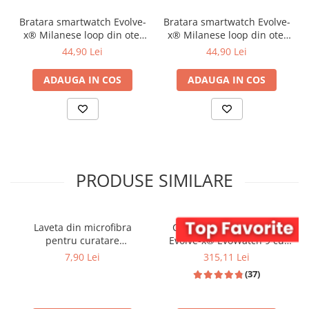
Bratara smartwatch Evolve-
Bratara smartwatch Evolve-
x® Milanese loop din otel
x® Milanese loop din otel
inoxidabil, 22mm, sistem
inoxidabil, 22mm, sistem
44,90 Lei
44,90 Lei
Quick release, negru
Quick release, roz
ADAUGA IN COS
ADAUGA IN COS
Display-ul HD de 1.46 inch cu rezoluție 360x360 oferă 
imagini clare, culori vibrante și o experiență plăcută de 
utilizare indiferent dacă verifici notificările, urmărești 
PRODUSE SIMILARE
activitatea fizică sau personalizezi cadranul ceasului.
Laveta din microfibra
Ceas smartwatch dama
pentru curatare
Evolve-x® EvoWatch 9 cu
Smartwatch Evolve-x
Apeluri si mesaje bluetooth,
7,90 Lei
315,11 Lei
Monitorizare sanatate si
(37)
Asistent vocal, 2 bratari
incluse